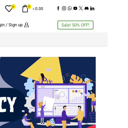
0
0
৳
0.00
in / Sign up
Sale! 50% OFF!